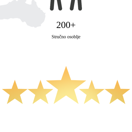
200
+
Stručno osoblje