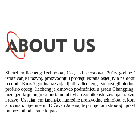
Shenzhen Jiecheng Technology Co., Ltd. je osnovan 2016. godine. To
istraživanje i razvoj, proizvodnju i prodaju ekrana osjetljivih na dodir
na dodir.Kroz 5 godina razvoja, ljudi iz Jiechenga su postigli plodn
proširio opseg, Jiecheng je osnovao podružnicu u gradu Changping
inženjeri koji mogu samostalno obavljati zadatke istraživanja i razvoj
i razvoj.Usvajanjem japanske napredne proizvodne tehnologije, kor
sirovina iz Sjedinjenih Država i Japana, te primjenom strogog upravl
prepoznati od strane kupaca.