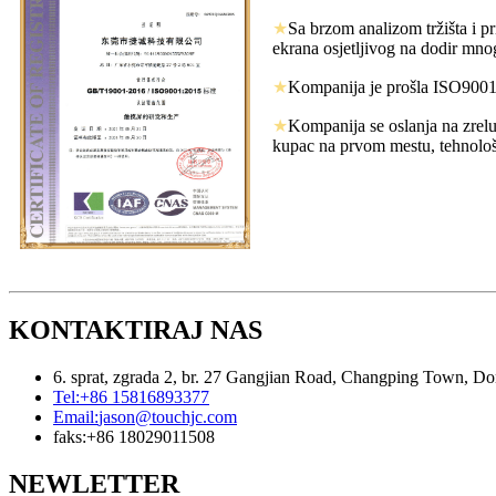
★
Sa brzom analizom tržišta i p
ekrana osjetljivog na dodir mno
★
Kompanija je prošla ISO9001 m
★
Kompanija se oslanja na zrelu
kupac na prvom mestu, tehnološk
KONTAKTIRAJ NAS
6. sprat, zgrada 2, br. 27 Gangjian Road, Changping Town, D
Tel:
+86 15816893377
Email:
jason@touchjc.com
faks:
+86 18029011508
NEWLETTER