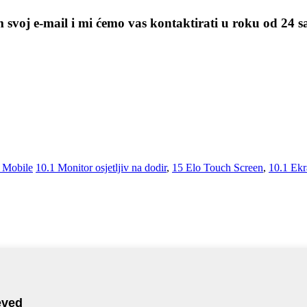
m svoj e-mail i mi ćemo vas kontaktirati u roku od 24 s
Mobile
10.1 Monitor osjetljiv na dodir
,
15 Elo Touch Screen
,
10.1 Ekr