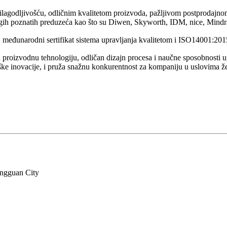
rilagodljivošću, odličnim kvalitetom proizvoda, pažljivom postprodajn
gih poznatih preduzeća kao što su Diwen, Skyworth, IDM, nice, Mindray,
eđunarodni sertifikat sistema upravljanja kvalitetom i ISO14001:2015 
 proizvodnu tehnologiju, odličan dizajn procesa i naučne sposobnosti u
e inovacije, i pruža snažnu konkurentnost za kompaniju u uslovima žes
ongguan City