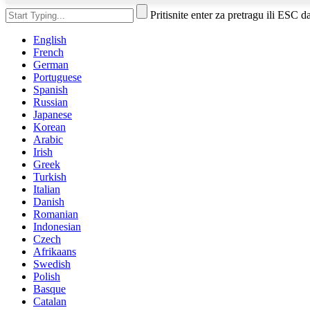
Pritisnite enter za pretragu ili ESC d
English
French
German
Portuguese
Spanish
Russian
Japanese
Korean
Arabic
Irish
Greek
Turkish
Italian
Danish
Romanian
Indonesian
Czech
Afrikaans
Swedish
Polish
Basque
Catalan