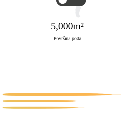
5,000
m²
Površina poda