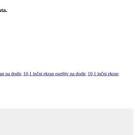
ata.
an na dodir
,
10,1 inčni ekran osetljiv na dodir
,
10,1 inčni ekran