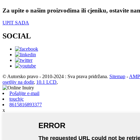
Za upite o našim proizvodima ili cjeniku, ostavite na
UPIT SADA
SOCIAL
© Autorsko pravo - 2010-2024 : Sva prava pridržana.
Sitemap
-
AMP 
osetljiv na dodir
,
10.1 LCD
,
Pošaljite e-mail
touchjc
8615816893377
x