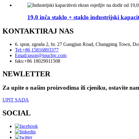
19,0 inča staklo + staklo industrijski kapacit
KONTAKTIRAJ NAS
6. sprat, zgrada 2, br. 27 Gangjian Road, Changping Town, D
Tel:
+86 15816893377
Email:
jason@touchjc.com
faks:
+86 18029011508
NEWLETTER
Za upite o našim proizvodima ili cjeniku, ostavite na
UPIT SADA
SOCIAL