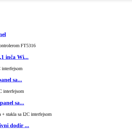
nel
,1 inča Wi...
anel sa...
panel sa...
vni dodir ...