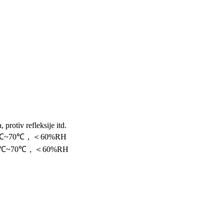
, protiv refleksije itd.
0℃~70℃，＜60%RH
40℃~70℃，＜60%RH