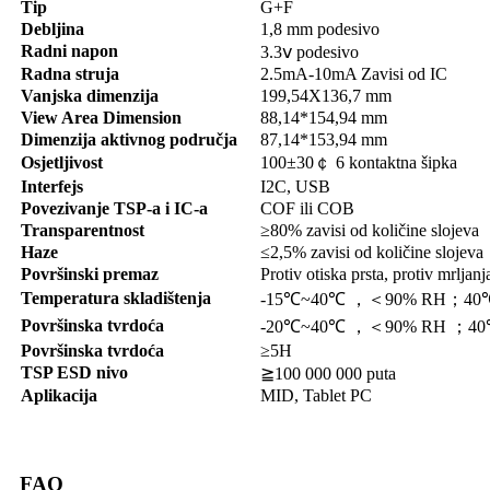
Tip
G+F
Debljina
1,8 mm podesivo
Radni napon
3.3ⅴ podesivo
Radna struja
2.5mA-10mA Zavisi od IC
Vanjska dimenzija
199,54X136,7 mm
View Area Dimension
88,14*154,94 mm
Dimenzija aktivnog područja
87,14*153,94 mm
Osjetljivost
100±30￠ 6 kontaktna šipka
Interfejs
I2C, USB
Povezivanje TSP-a i IC-a
COF ili COB
Transparentnost
≥80% zavisi od količine slojeva
Haze
≤2,5% zavisi od količine slojeva
Površinski premaz
Protiv otiska prsta, protiv mrljanja
Temperatura skladištenja
-15℃~40℃ ，＜90% RH；4
Površinska tvrdoća
-20℃~40℃ ，＜90% RH ；
Površinska tvrdoća
≥5H
TSP ESD nivo
≧100 000 000 puta
Aplikacija
MID, Tablet PC
FAQ