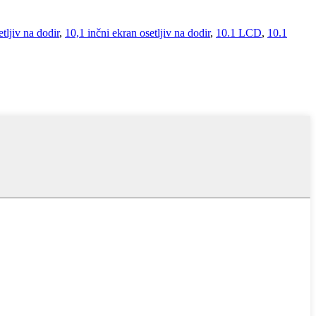
tljiv na dodir
,
10,1 inčni ekran osetljiv na dodir
,
10.1 LCD
,
10.1