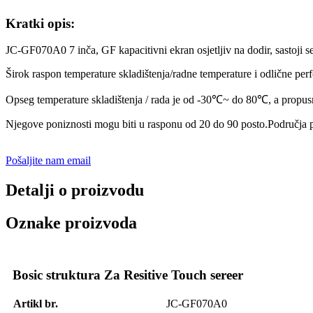
Kratki opis:
JC-GF070A0 7 inča, GF kapacitivni ekran osjetljiv na dodir, sastoji 
Širok raspon temperature skladištenja/radne temperature i odlične perf
Opseg temperature skladištenja / rada je od -30℃~ do 80℃, a propusno
Njegove poniznosti mogu biti u rasponu od 20 do 90 posto.Područja pri
Pošaljite nam email
Detalji o proizvodu
Oznake proizvoda
Bosic struktura Za Resitive Touch sereer
Artikl br.
JC-GF070A0