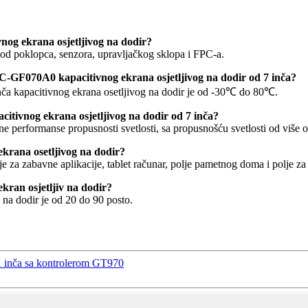
og ekrana osjetljivog na dodir?
 od poklopca, senzora, upravljačkog sklopa i FPC-a.
JC-GF070A0 kapacitivnog ekrana osjetljivog na dodir od 7 inča?
ča kapacitivnog ekrana osetljivog na dodir je od -30℃ do 80℃.
itivnog ekrana osjetljivog na dodir od 7 inča?
e performanse propusnosti svetlosti, sa propusnošću svetlosti od više 
krana osetljivog na dodir?
 za zabavne aplikacije, tablet računar, polje pametnog doma i polje za
ekran osjetljiv na dodir?
 na dodir je od 20 do 90 posto.
7,1 inča sa kontrolerom GT970