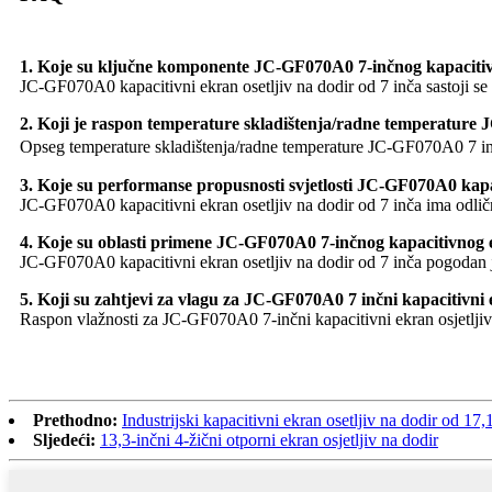
1. Koje su ključne komponente JC-GF070A0 7-inčnog kapacitivn
JC-GF070A0 kapacitivni ekran osetljiv na dodir od 7 inča sastoji se
2. Koji je raspon temperature skladištenja/radne temperature 
Opseg temperature skladištenja/radne temperature JC-GF070A0 7 in
3. Koje su performanse propusnosti svjetlosti JC-GF070A0 kapac
JC-GF070A0 kapacitivni ekran osetljiv na dodir od 7 inča ima odličn
4. Koje su oblasti primene JC-GF070A0 7-inčnog kapacitivnog e
JC-GF070A0 kapacitivni ekran osetljiv na dodir od 7 inča pogodan je
5. Koji su zahtjevi za vlagu za JC-GF070A0 7 inčni kapacitivni 
Raspon vlažnosti za JC-GF070A0 7-inčni kapacitivni ekran osjetljiv
Prethodno:
Industrijski kapacitivni ekran osetljiv na dodir od 1
Sljedeći:
13,3-inčni 4-žični otporni ekran osjetljiv na dodir